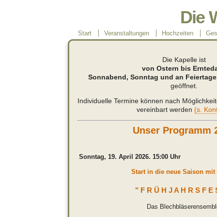
Die 
Start
Veranstaltungen
Hochzeiten
Ges
Die Kapelle ist
von Ostern bis Ernted
Sonnabend, Sonntag und an Feiertagen
geöffnet.
Individuelle Termine können nach Möglichkei
vereinbart werden
(s. Kon
Unser Programm 
Sonntag, 19. April 2026. 15:00 Uhr
Start in die neue Saison mit
" F R Ü H J A H R S F E 
Das Blechbläserensembl